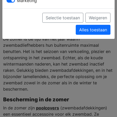
Marketing
zwembad kan
beschermen
Selectie toestaan
Weigeren
Alles toestaan
De zomer is de tijd van het jaar waarin
zwembadliefhebbers hun buitenruimte maximaal
benutten. Het is het seizoen van verkoeling, plezier en
ontspanning in het zwembad. Echter, als de koude
wintermaanden naderen, kan het zwembad inactief
raken. Gelukkig bieden zwembadafdekkingen, en in het
bijzonder lamellendeks, de perfecte oplossing om je
zwembad zowel in de zomer als in de winter te
beschermen.
Bescherming in de zomer
In de zomer zijn
poolcovers
(zwembadafdekkingen)
een essentieel accessoire voor elk zwembad. Ze