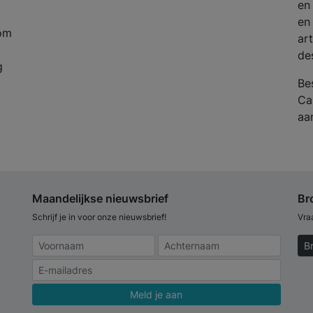
en
en
om
ar
de
g
Be
Ca
aa
Maandelijkse nieuwsbrief
Br
Schrijf je in voor onze nieuwsbrief!
Vra
B
Meld je aan