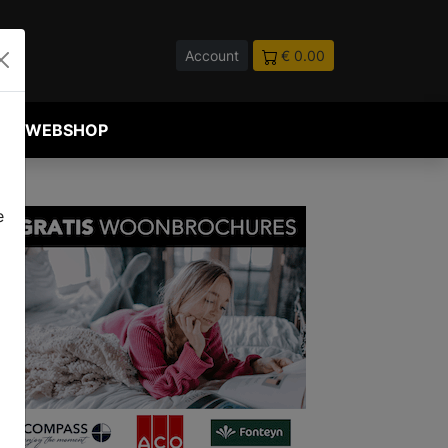
Account
€ 0.00
WEBSHOP
e