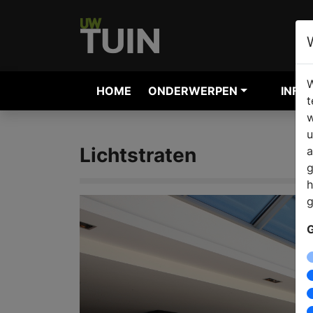
W
HOME
ONDERWERPEN
INFO
t
w
u
Lichtstraten
a
g
h
g
G