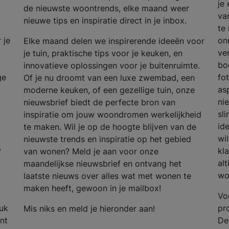
je
de nieuwste woontrends, elke maand weer
van
nieuwe tips en inspiratie direct in je inbox.
te
 je
on
Elke maand delen we inspirerende ideeën voor
ve
je tuin, praktische tips voor je keuken, en
bo
innovatieve oplossingen voor je buitenruimte.
ge
fo
Of je nu droomt van een luxe zwembad, een
as
moderne keuken, of een gezellige tuin, onze
ni
nieuwsbrief biedt de perfecte bron van
sl
inspiratie om jouw woondromen werkelijkheid
id
te maken. Wil je op de hoogte blijven van de
wi
nieuwste trends en inspiratie op het gebied
,
kla
van wonen? Meld je aan voor onze
alt
maandelijkse nieuwsbrief en ontvang het
wo
laatste nieuws over alles wat met wonen te
maken heeft, gewoon in je mailbox!
Vo
tuk
pr
Mis niks en meld je hieronder aan!
unt
De