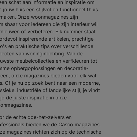
 een schat aan informatie en inspiratie om
 jouw huis een stijlvol en functioneel thuis
 maken. Onze woonmagazines zijn
misbaar voor iedereen die zijn interieur wil
rnieuwen of verbeteren. Elk nummer staat
ordevol inspirerende artikelen, prachtige
to's en praktische tips over verschillende
pecten van woninginrichting. Van de
euwste meubelcollecties en verfkleuren tot
imme opbergoplossingen en decoratie-
eeën, onze magazines bieden voor elk wat
ls. Of je nu op zoek bent naar een moderne,
ssieke, industriële of landelijke stijl, je vindt
ijd de juiste inspiratie in onze
onmagazines.
or de echte doe-het-zelvers en
ofessionals bieden we de Casco magazines.
ze magazines richten zich op de technische