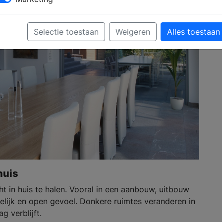
Selectie toestaan
Weigeren
Alles toestaan
huis
t in huis te halen. Vooral in een aanbouw, uitbouw
telijk en open gevoel. Donkere ruimtes veranderen in
g verblijft.