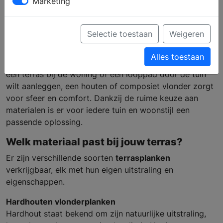
Marketing
Vlonderplanken voor een sfeervol terras
Selectie toestaan
Weigeren
Met
vlonderplanken
geef je je terras een warme en
Alles toestaan
natuurlijke uitstraling. Of je nu een gezellige zithoek,
een terras bij de woning of een looppad door de tuin
wilt aanleggen, een houten of composiet vlonder zorgt
voor sfeer en comfort. Dankzij de ruime keuze aan
materialen is er voor iedere tuin en woonstijl een
passende oplossing.
Welk materiaal past bij jouw terras?
Er zijn verschillende soorten
terrasplanken
verkrijgbaar, elk met hun eigen uitstraling en
eigenschappen.
Hardhouten vlonderplanken
Hardhout staat bekend om zijn natuurlijke uitstraling,