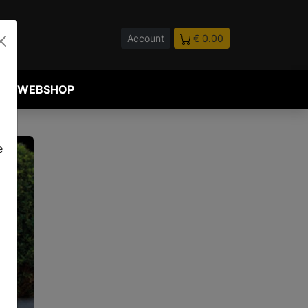
Account
€ 0.00
WEBSHOP
e