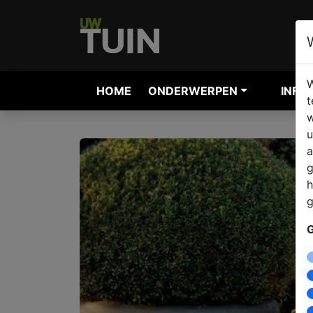
W
HOME
ONDERWERPEN
INFO
t
w
u
a
g
h
g
G