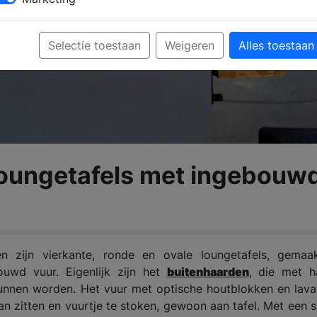
Selectie toestaan
Weigeren
Alles toestaan
oungetafels met ingebouw
 zijn vierkante, ronde en ovale loungetafels, gemaa
uwd vuur. Eigenlijk zijn het
buitenhaarden
, die met h
 kunnen worden. Het vuur met optische houtblokken en lav
n zitten en vuurtje te stoken, gewoon aan tafel. Met een 