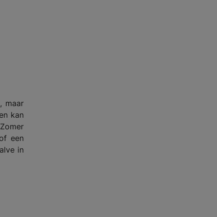
t, maar
 en kan
. Zomer
 of een
alve in