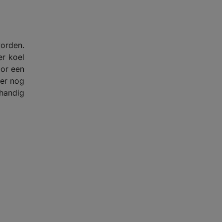
worden.
er koel
oor een
 er nog
handig