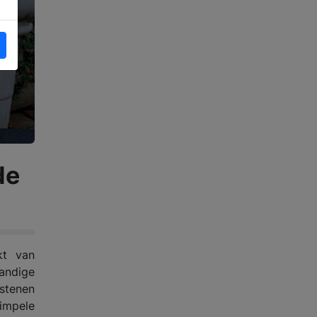
de
kt van
andige
astenen
simpele