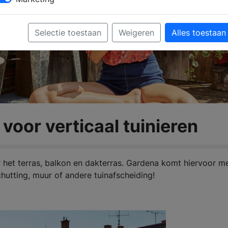
Selectie toestaan
Weigeren
Alles toestaan
voor verticaal tuinieren
or het terras, balkon en dakterras. Gardena komt hiervoor m
hutting, muur of andere tuinafscheiding!