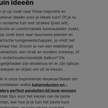
uin ideeën
n je op zoek naar frisse inspiratie en
eatieve ideeën voor je ideale tuin? Of je nu
n moderne tuin met strakke lijnen wilt,
ijlvolle en comfortabele tuinmeubelen zoekt,
 op zoek bent naar duurzame planten en
aktische tuingereedschappen, je vindt het
lemaal hier. Droom je van een weelderige
oementuin, een strak en modern ontwerp, of
n onderhoudsvriendelijk balkon? De
gelijkheden zijn eindeloos en er zijn talloze
twerpen en stijlen om uit te kiezen.
ik in onze inspirerende nieuwsartikelen om
 ontdekken welke
tuinproducten en -
alers perfect aansluiten bij jouw wensen
.
tdek tips voor het kiezen van de juiste
nten, leer hoe je je tuin het beste kunt
derhouden, en krijg advies over het