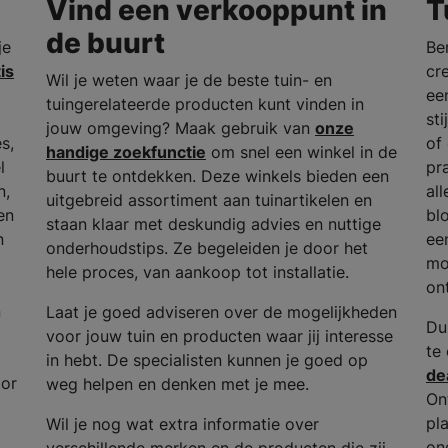
Vind een verkooppunt in
T
de buurt
je
Be
is
cr
Wil je weten waar je de beste tuin- en
ee
tuingerelateerde producten kunt vinden in
st
jouw omgeving? Maak gebruik van
onze
s,
of
handige zoekfunctie
om snel een winkel in de
l
pr
buurt te ontdekken. Deze winkels bieden een
n,
al
uitgebreid assortiment aan tuinartikelen en
en
bl
staan klaar met deskundig advies en nuttige
n
ee
onderhoudstips. Ze begeleiden je door het
mo
hele proces, van aankoop tot installatie.
on
n
Laat je goed adviseren over de mogelijkheden
Du
voor jouw tuin en producten waar jij interesse
te
in hebt. De specialisten kunnen je goed op
de
oor
weg helpen en denken met je mee.
On
pla
Wil je nog wat extra informatie over
on
verschillende merken en de producten die zij