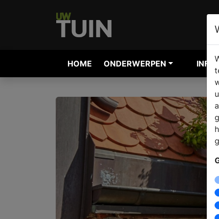
W
HOME
ONDERWERPEN
INFO
t
w
u
a
g
h
g
G