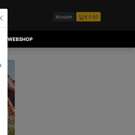
Account
€ 0.00
WEBSHOP
e