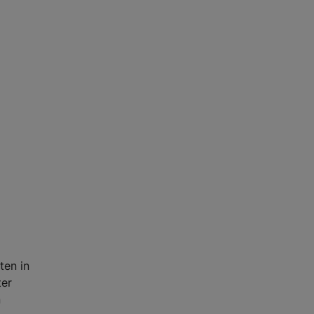
ten in
ter
n