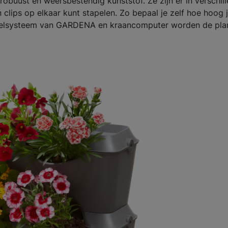
obuust en weersbestendig kunststof. Ze zijn er in verschil
 clips op elkaar kunt stapelen. Zo bepaal je zelf hoe hoog 
uppelsysteem van GARDENA en kraancomputer worden de pla