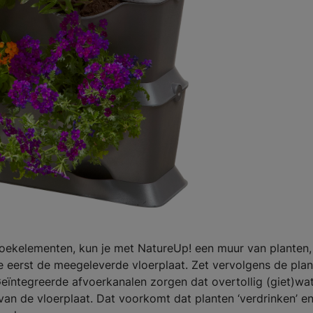
oekelementen, kun je met NatureUp! een muur van planten,
e eerst de meegeleverde vloerplaat. Zet vervolgens de plan
eïntegreerde afvoerkanalen zorgen dat overtollig (giet)wa
an de vloerplaat. Dat voorkomt dat planten ‘verdrinken’ e