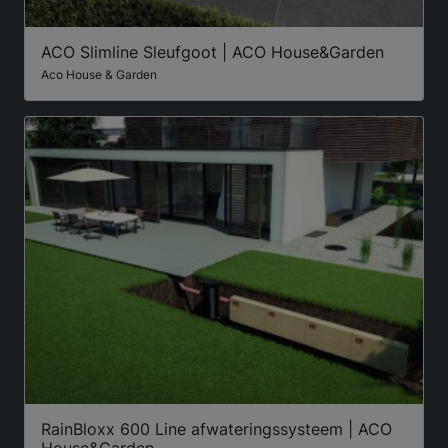
ACO Slimline Sleufgoot | ACO House&Garden
Aco House & Garden
RainBloxx 600 Line afwateringssysteem | ACO
House&Garden