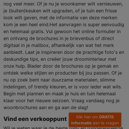
nog veel meer. Of je nu je woonkamer wilt vernieuwen,
je (buiten)keuken wilt upgraden, of je tuin een frisse
look wilt geven, met de informatie van deze merken
kom je een heel eind.Het aanvragen is super eenvoudig
en helemaal gratis. Vul gewoon het online formulier in
en ontvang de brochures in je brievenbus of direct
digitaal in je mailbox, afhankelijk van wat het merk
aanbiedt. Laat je inspireren door de prachtige foto's en
deskundige tips, en creëer jouw droominterieur met
onze hulp. Blader door de brochures op je gemak en
ontdek welke stijlen en producten bij jou passen. Of je
nu op zoek bent naar duurzame materialen, slimme
indelingen, of trendy kleuren, er is voor ieder wat wils.
Begin met plannen en maak je huis en tuin helemaal
klaar voor het nieuwe seizoen. Vraag vandaag nog je
woonbrochures aan en ga aan de slag!
Klik hier om
GRATIS
Vind een verkooppunt in de buurt
informatie
aan te vragen
Wil je weten waar je de beste tuin- en tuingerelateerde