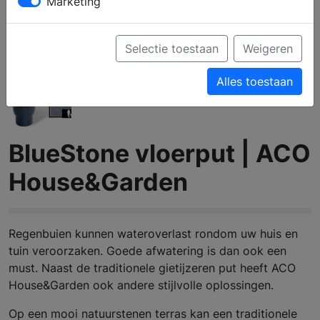
Marketing
Selectie toestaan
Weigeren
Alles toestaan
BlueStone vloerput | ACO
House&Garden
Regenbuien kunnen wateroverlast rondom uw huis en
tuin veroorzaken. Goede afwatering is dan ook een
must. Naast de traditionele gietijzeren put heeft ACO
House&Garden ook andere stijlvolle oplossingen.
Op een mooi natuurstenen terras kan een traditionele