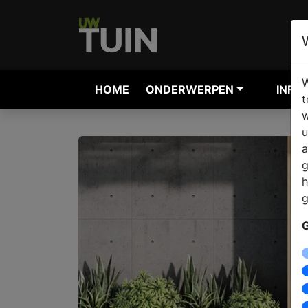
W
HOME
ONDERWERPEN
INFO
t
w
u
a
g
h
g
G