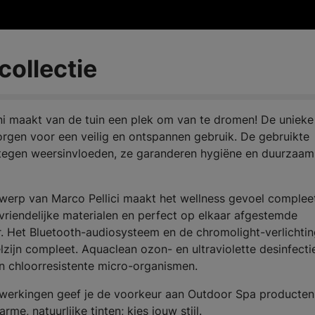
collectie
ni maakt van de tuin een plek om van te dromen! De unieke 
gen voor een veilig en ontspannen gebruik. De gebruikte
nd tegen weersinvloeden, ze garanderen hygiëne en duurzaam
werp van Marco Pellici maakt het wellness gevoel complee
vriendelijke materialen en perfect op elkaar afgestemde
. Het Bluetooth-audiosysteem en de chromolight-verlichti
jn compleet. Aquaclean ozon- en ultraviolette desinfecti
 en chloorresistente micro-organismen.
fwerkingen geef je de voorkeur aan Outdoor Spa producte
me, natuurlijke tinten; kies jouw stijl.