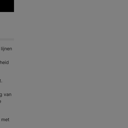
lijnen
heid
t.
ng van
e
n met