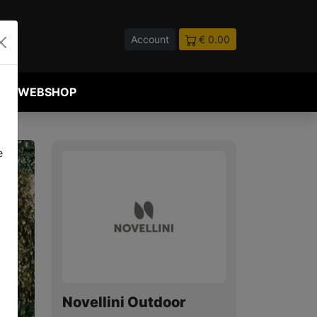
Account
€ 0.00
WEBSHOP
e
Novellini Outdoor