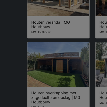
Houten veranda | MG
Hou
Houtbouw
Hou
MG Houtbouw
MG H
Houten overkapping met
Hou
zitgedeelte en opslag | MG
Hou
Houtbouw
MG H