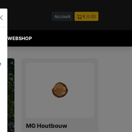
Account
€ 0.00
WEBSHOP
e
MG Houtbouw