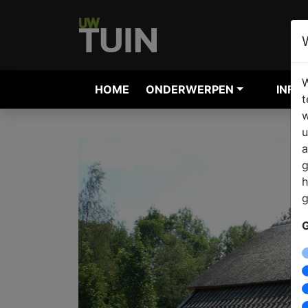
W
HOME
ONDERWERPEN
INFO
t
w
u
a
g
h
g
G