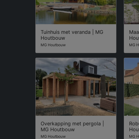
Tuinhuis met veranda | MG
Maa
Houtbouw
Hou
MG Houtbouw
MG H
Overkapping met pergola |
Rob
MG Houtbouw
Hou
MG Houtbouw
MG H