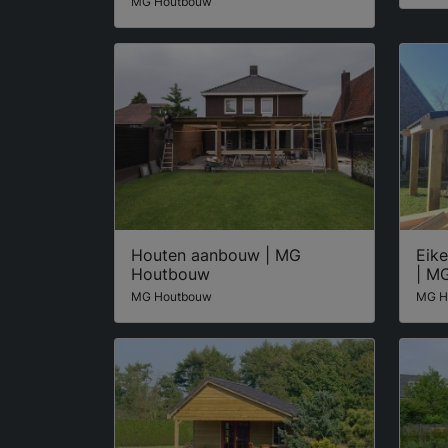
MG Houtbouw
Houten aanbouw | MG
Eik
Houtbouw
| M
MG Houtbouw
MG H