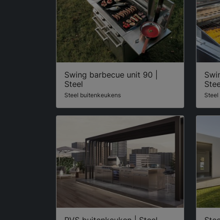
Swing barbecue unit 90 |
Swin
Steel
Stee
Steel buitenkeukens
Steel
RVS buitenkeuken | Steel
Ste