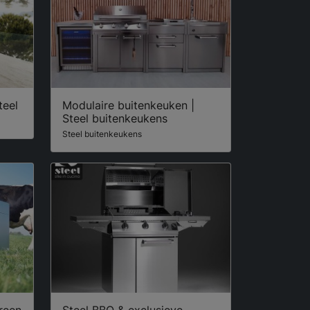
teel
Modulaire buitenkeuken |
Steel buitenkeukens
Steel buitenkeukens
reen
Steel BBQ & exclusieve