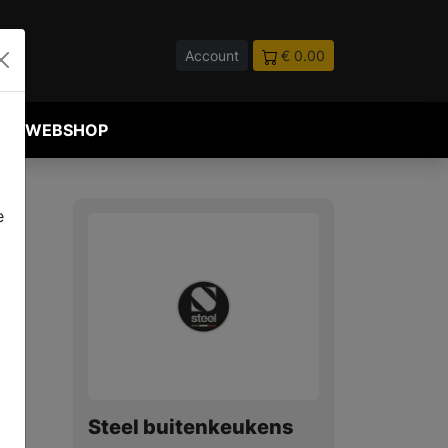
Account
€ 0.00
WEBSHOP
e
Steel buitenkeukens