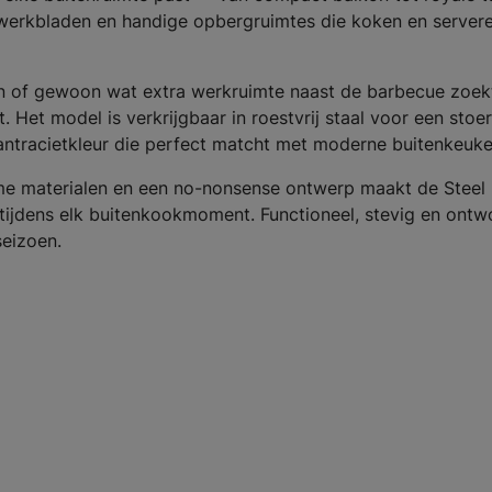
e werkbladen en handige opbergruimtes die koken en server
den of gewoon wat extra werkruimte naast de barbecue zoek
. Het model is verkrijgbaar in roestvrij staal voor een stoer
lle antracietkleur die perfect matcht met moderne buitenkeuke
me materialen en een no-nonsense ontwerp maakt de Steel
tijdens elk buitenkookmoment. Functioneel, stevig en ont
eizoen.