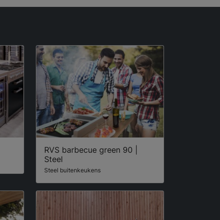
RVS barbecue green 90 |
Steel
Steel buitenkeukens