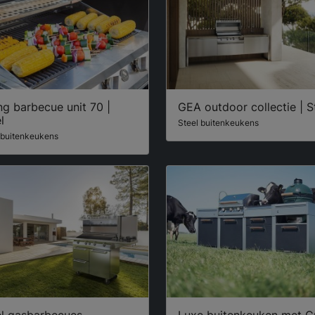
g barbecue unit 70 |
GEA outdoor collectie | S
l
Steel buitenkeukens
 buitenkeukens
el gasbarbecues
Luxe buitenkeuken met G