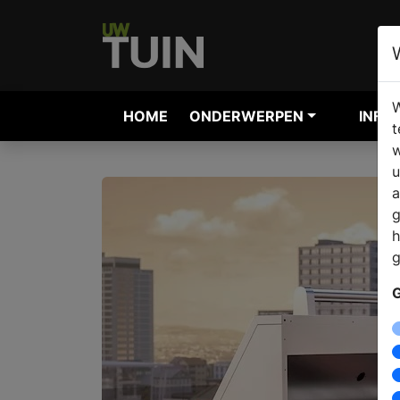
W
HOME
ONDERWERPEN
INFO
t
w
u
a
g
h
g
G