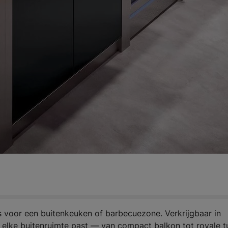
s voor een buitenkeuken of barbecuezone. Verkrijgbaar in
 elke buitenruimte past — van compact balkon tot royale tu