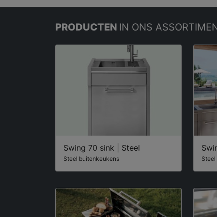
PRODUCTEN
IN ONS ASSORTIME
Swing 70 sink | Steel
Swin
Steel buitenkeukens
Steel