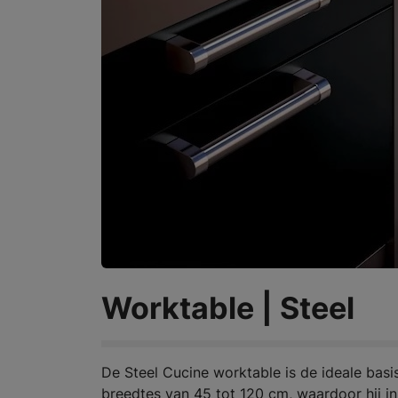
Worktable | Steel
De Steel Cucine worktable is de ideale basi
breedtes van 45 tot 120 cm, waardoor hij in