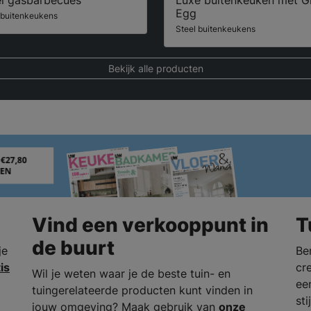
Egg
 buitenkeukens
Steel buitenkeukens
Bekijk alle producten
Vind een verkooppunt in
T
de buurt
je
Be
is
cr
Wil je weten waar je de beste tuin- en
ee
tuingerelateerde producten kunt vinden in
st
jouw omgeving? Maak gebruik van
onze