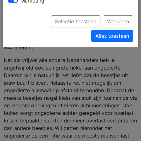
Marketing
hebben last van dit
ongedierte
Selectie toestaan
Weigeren
Alles toestaan
Net als vrijwel alle andere Nederlanders heb je
ongetwijfeld ook een grote hekel aan ongedierte.
Daarom wil je natuurlijk het liefst dat de beestjes uit
jouw buurt blijven. Helaas is het niet mogelijk om
ongedierte allemaal op afstand te houden. Doordat de
meeste beestjes nogal klein van stuk zijn, kunnen ze via
de kleinste openingen of kieren al binnendringen. Ook
buiten zorgt ongedierte echter geregeld voor overlast.
Er zijn bepaalde soorten die meer overlast veroorzaken
dan andere beestjes. Wij zetten hieronder het
ongedierte op een rijtje waar de meeste mensen last