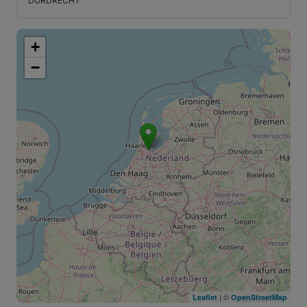
DORDRECHT
+
−
| ©
Leaflet
OpenStreetMap