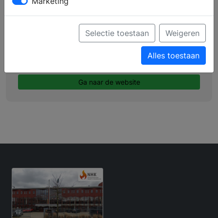
Marketing
Profiel
Producten
Selectie toestaan
Weigeren
Verkooppunten
Alles toestaan
Brochure aanvragen
Ga naar de website