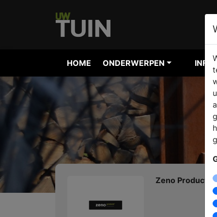
W
HOME
ONDERWERPEN
INFO
t
w
u
a
g
h
g
G
Zeno Products