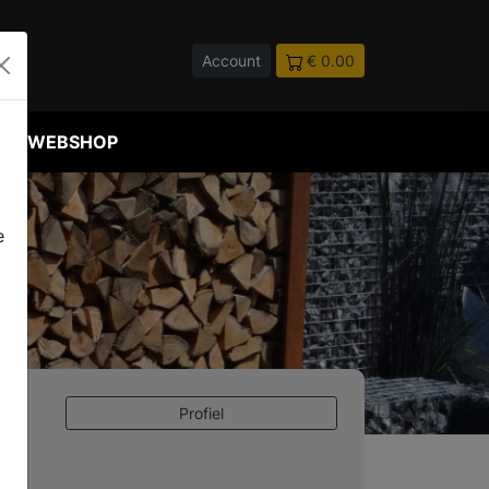
Account
€ 0.00
WEBSHOP
e
Profiel