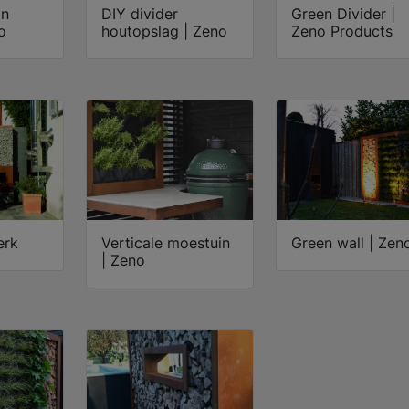
in
DIY divider
Green Divider |
o
houtopslag | Zeno
Zeno Products
erk
Verticale moestuin
Green wall | Zen
| Zeno