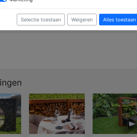
Verkooppunten
Brochure aanvragen
Selectie toestaan
Weigeren
Alles toestaan
dingen