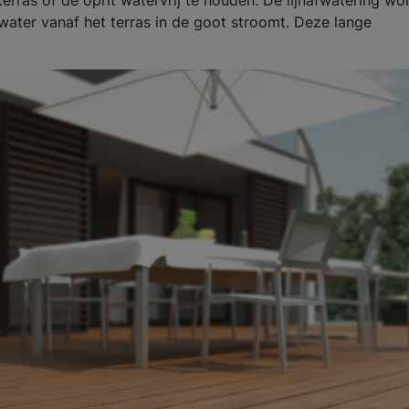
terras of de oprit watervrij te houden. De lijnafwatering wo
 water vanaf het terras in de goot stroomt. Deze lange