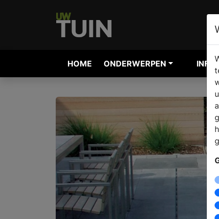
W
HOME
ONDERWERPEN
INFO
t
w
u
a
g
h
g
G