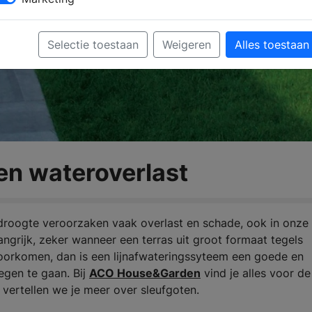
Selectie toestaan
Weigeren
Alles toestaan
en wateroverlast
droogte veroorzaken vaak overlast en schade, ook in onze
ngrijk, zeker wanneer een terras uit groot formaat tegels
 voorkomen, dan is een lijnafwateringssyteem een goede en
egen te gaan. Bij
ACO House&Garden
vind je alles voor de
 vertellen we je meer over sleufgoten.