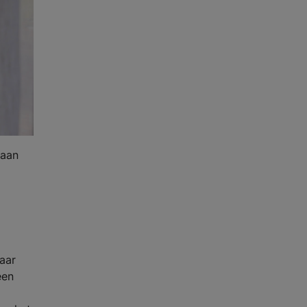
 aan
maar
een