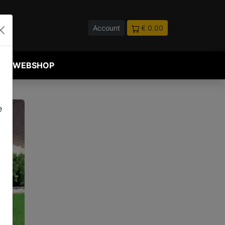
Account
€ 0.00
WEBSHOP
e