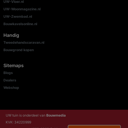
UW-Vloer.nl
UW-Woonmagazine.nl
UW-Zwembad.nl
Bouwkavelsonline.nl
Handig
Tweedehandscaravan.nl
Bouwgrond kopen
Sitemaps
Blogs
Dealers
Webshop
UW tuin is onderdeel van
Bouwmedia
KVK: 34220999