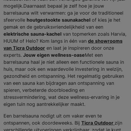
mogelijk.Daarnaast bepaal je zelf hoe je jouw
barrelsauna wilt verwarmen: ga je voor de traditioneel
sfeervolle
houtgestookte saunakachel
of kies je het
gemak en de gebruiksvriendelijkheid van een
elektrische sauna-kachel
van topmerken zoals Harvia,
HUUM of Helo? Kom langs in één van
de showrooms
van Ticra Outdoor
en laat je inspireren door onze
experts.
Jouw eigen wellness-oase
Met een
barrelsauna haal je niet alleen een functionele sauna in
huis, maar ook een waardevolle investering in welzijn,
gezondheid en ontspanning. Het regelmatig gebruiken
van een sauna kan bijdragen aan ontspanning van
spieren, verbeterde doorbloeding en
stressvermindering, wat deze wellness-ervaring in je
eigen tuin nog aantrekkelijker maakt.
Een barrelsauna nodigt uit om vaker even te
ontspannen, ook doordeweeks. Bij
Ticra Outdoor
zijn
verschillende uitvoeringen verkrijgbaar, zodat je kunt