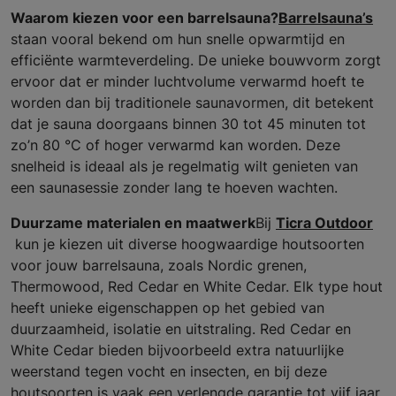
Waarom kiezen voor een barrelsauna?
Barrelsauna’s
staan vooral bekend om hun snelle opwarmtijd en
efficiënte warmteverdeling. De unieke bouwvorm zorgt
ervoor dat er minder luchtvolume verwarmd hoeft te
worden dan bij traditionele saunavormen, dit betekent
dat je sauna doorgaans binnen 30 tot 45 minuten tot
zo’n 80 °C of hoger verwarmd kan worden. Deze
snelheid is ideaal als je regelmatig wilt genieten van
een saunasessie zonder lang te hoeven wachten.
Duurzame materialen en maatwerk
Bij
Ticra Outdoor
kun je kiezen uit diverse hoogwaardige houtsoorten
voor jouw barrelsauna, zoals Nordic grenen,
Thermowood, Red Cedar en White Cedar. Elk type hout
heeft unieke eigenschappen op het gebied van
duurzaamheid, isolatie en uitstraling. Red Cedar en
White Cedar bieden bijvoorbeeld extra natuurlijke
weerstand tegen vocht en insecten, en bij deze
houtsoorten is vaak een verlengde garantie tot vijf jaar