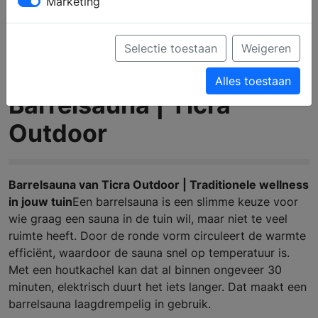
Marketing
Selectie toestaan
Weigeren
Alles toestaan
Barrelsauna | Ticra
Outdoor
Barrelsauna van Ticra Outdoor | Traditionele wellness
in jouw tuin
Een barrelsauna is een slimme keuze voor
wie graag een sauna in de tuin wil, maar niet te veel
ruimte heeft. Door de ronde vorm circuleert de warmte
efficiënt, waardoor de sauna snel op temperatuur is.
Met een houtkachel kan dat al binnen ongeveer 30
minuten, elektrisch duurt het iets langer. Dat maakt een
barrelsauna laagdrempelig in gebruik.