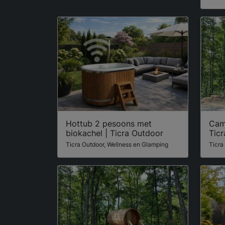
Hottub 2 pesoons met
Cam
biokachel | Ticra Outdoor
Tic
Ticra Outdoor, Wellness en Glamping
Ticra