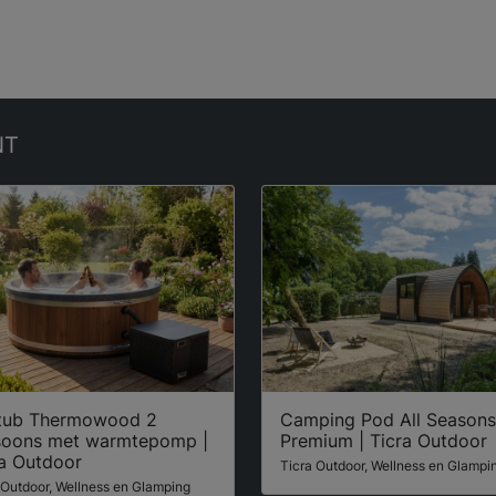
NT
tub Thermowood 2
Camping Pod All Seasons
soons met warmtepomp |
Premium | Ticra Outdoor
ra Outdoor
Ticra Outdoor, Wellness en Glampi
 Outdoor, Wellness en Glamping