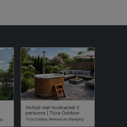
Hottub met houtkachel 2
persoons | Ticra Outdoor
ng
Ticra Outdoor, Wellness en Glamping