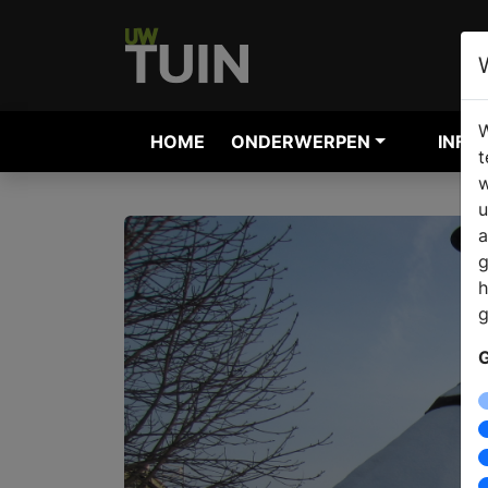
W
HOME
ONDERWERPEN
INFO
t
w
u
a
g
h
g
G