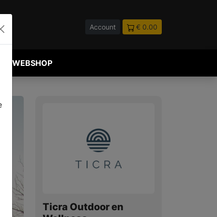
Account
€ 0.00
WEBSHOP
e
Ticra Outdoor en