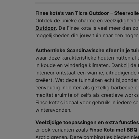
Finse kota’s van Ticra Outdoor – Sfeervolle
Ontdek de unieke charme en veelzijdigheid v
Outdoor
. De Finse kota is veel meer dan zo
mogelijkheden die jouw tuin naar een hoger 
Authentieke Scandinavische sfeer in je tu
waar deze karakteristieke houten hutten a
in koude en winderige klimaten. Dankzij de
interieur ontstaat een warme, uitnodigende ui
creëert. Wat deze tuinhuizen echt bijzonder
eenvoudig inrichten als gezellig barbecue en
meditatieruimte of zelfs als creatieve works
Finse kota’s ideaal voor gebruik in iedere s
winteravonden.
Veelzijdige toepassingen en extra functies
er ook varianten zoals
Finse Kota met BBQ
Arctic grenen. Deze combinaties bieden niet