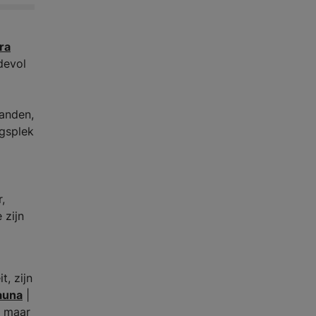
ra
devol
landen,
gsplek
,
 zijn
t, zijn
auna
|
, maar