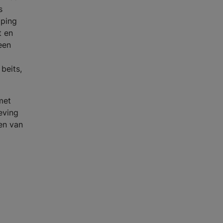
s
pping
t en
een
beits,
met
eving
en van