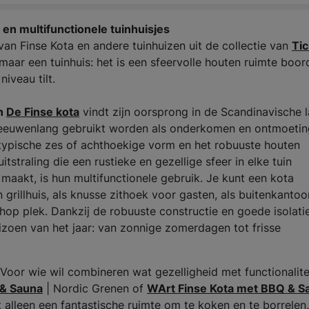
 en multifunctionele tuinhuisjes
an Finse Kota en andere tuinhuizen uit de collectie van
Tic
maar een tuinhuis: het is een sfeervolle houten ruimte boor
niveau tilt.
in
De Finse kota
vindt zijn oorsprong in de Scandinavische 
l eeuwenlang gebruikt worden als onderkomen en ontmoetin
 typische zes of achthoekige vorm en het robuuste houten
tstraling die een rustieke en gezellige sfeer in elke tuin
 maakt, is hun multifunctionele gebruik. Je kunt een kota
 grillhuis, als knusse zithoek voor gasten, als buitenkantoor
hop plek. Dankzij de robuuste constructie en goede isolatie
eizoen van het jaar: van zonnige zomerdagen tot frisse
Voor wie wil combineren wat gezelligheid met functionalitei
 & Sauna
| Nordic Grenen of
WArt Finse Kota met BBQ & S
 alleen een fantastische ruimte om te koken en te borrelen