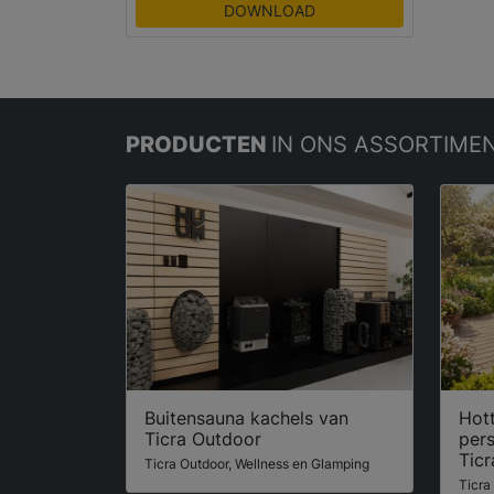
DOWNLOAD
PRODUCTEN
IN ONS ASSORTIME
Buitensauna kachels van
Hot
Ticra Outdoor
per
Tic
Ticra Outdoor, Wellness en Glamping
Ticra