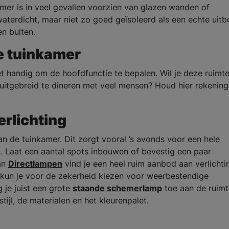
amer is in veel gevallen voorzien van glazen wanden of
waterdicht, maar niet zo goed geïsoleerd als een echte uit
en buiten.
e tuinkamer
het handig om de hoofdfunctie te bepalen. Wil je deze ruimt
 uitgebreid te dineren met veel mensen? Houd hier rekenin
erlichting
an de tuinkamer. Dit zorgt vooral ’s avonds voor een hele
ht. Laat een aantal spots inbouwen of bevestig een paar
an
Directlampen
vind je een heel ruim aanbod aan verlichti
kun je voor de zekerheid kiezen voor weerbestendige
 je juist een grote
staande schemerlamp
toe aan de ruimte
stijl, de materialen en het kleurenpalet.