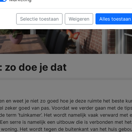
Selectie toestaan
Weigeren
Alles toestaan
 zo doe je dat
n en weet je niet zo goed hoe je deze ruimte het beste ku
kel zeker goed van pas. Voordat we verder gaan met de tips
 de term ‘tuinkamer’. Het wordt namelijk vaak verward met 
s. Een serre is namelijk een uitbouw die is verbonden met het
 woning. Het wordt tegen de buitenkant van het huis gebo