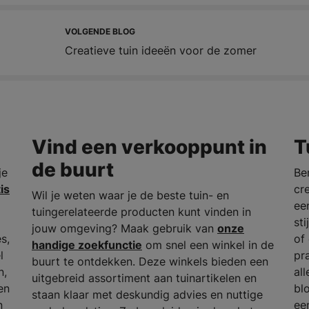
VOLGENDE BLOG
Creatieve tuin ideeën voor de zomer
Vind een verkooppunt in
T
de buurt
je
Be
is
cr
Wil je weten waar je de beste tuin- en
ee
tuingerelateerde producten kunt vinden in
st
jouw omgeving? Maak gebruik van
onze
s,
of
handige zoekfunctie
om snel een winkel in de
l
pr
buurt te ontdekken. Deze winkels bieden een
n,
al
uitgebreid assortiment aan tuinartikelen en
en
bl
staan klaar met deskundig advies en nuttige
n
ee