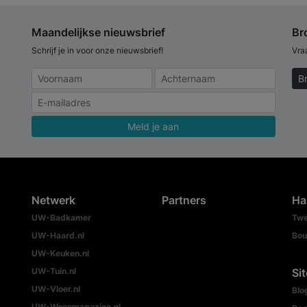
Maandelijkse nieuwsbrief
Br
Schrijf je in voor onze nieuwsbrief!
Vra
B
Meld je aan
Netwerk
Partners
Ha
UW-Badkamer
Twe
UW-Haard.nl
Bou
UW-Keuken.nl
UW-Tuin.nl
Si
UW-Vloer.nl
Blo
UW-Woonmagazine.nl