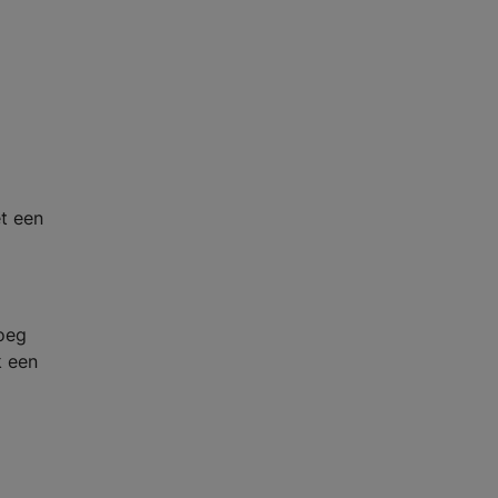
et een
noeg
k een