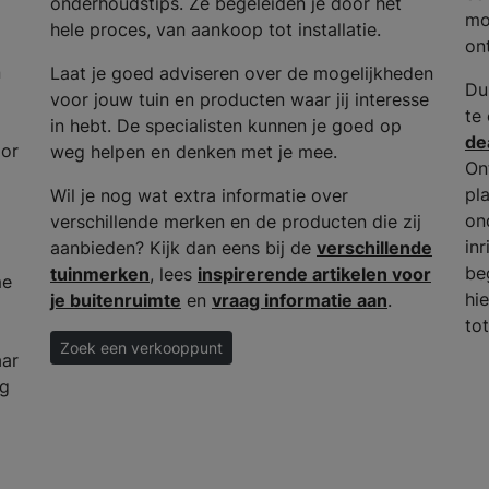
onderhoudstips. Ze begeleiden je door het
mo
hele proces, van aankoop tot installatie.
on
n
Laat je goed adviseren over de mogelijkheden
Du
voor jouw tuin en producten waar jij interesse
te
in hebt. De specialisten kunnen je goed op
de
oor
weg helpen en denken met je mee.
On
pla
Wil je nog wat extra informatie over
on
verschillende merken en de producten die zij
inr
aanbieden? Kijk dan eens bij de
verschillende
beg
tuinmerken
, lees
inspirerende artikelen voor
me
hi
je buitenruimte
en
vraag informatie aan
.
to
Zoek een verkooppunt
aar
og