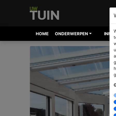
W
HOME
ONDERWERPEN
INFO
t
w
u
a
g
h
g
G