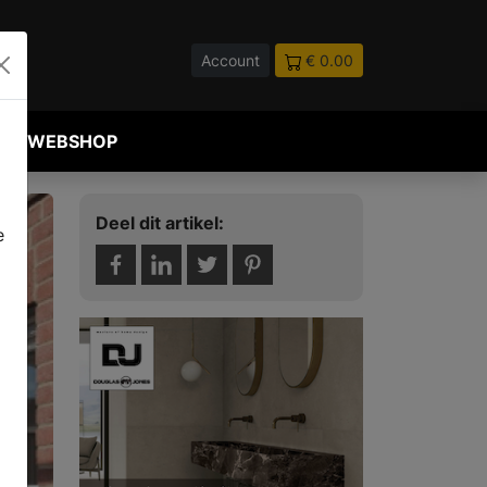
Account
€ 0.00
WEBSHOP
Deel dit artikel:
e