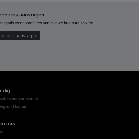
ochures aanvragen
ag gratis woonbrochures aan in onze brochure service
rochure aanvragen
ndig
edehandscaravan.nl
wgrond kopen
temaps
gs