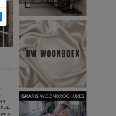
nt
,
een
 huis.
uwd of