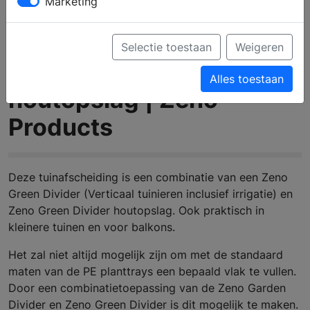
Marketing
Selectie toestaan
Weigeren
Green Divider met
Alles toestaan
houtopslag | Zeno
Products
Deze tuinafscheiding is een combinatie van een Zeno
Green Divider (Verticaal tuinieren inclusief irrigatie) en
Zeno Green Divider houtopslag. Ook praktisch in
kleinere tuinen en voor balkons.
Het zal niet altijd mogelijk zijn om met de standaard
maten van de PE planttrays een bepaald vlak te vullen.
Door een combinatietoepassing van de Zeno Garden
Divider en Zeno Green Divider is dit mogelijk te maken.