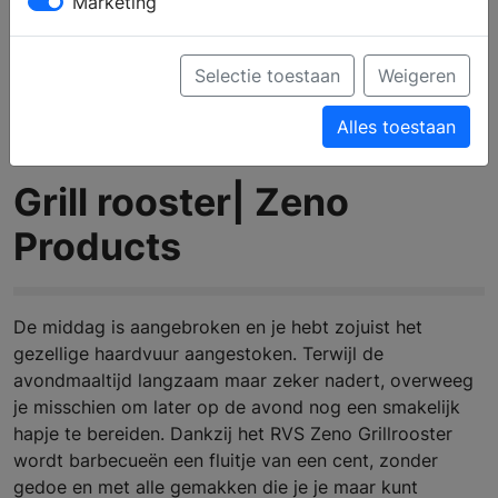
Marketing
Selectie toestaan
Weigeren
Alles toestaan
Grill rooster| Zeno
Products
De middag is aangebroken en je hebt zojuist het
gezellige haardvuur aangestoken. Terwijl de
avondmaaltijd langzaam maar zeker nadert, overweeg
je misschien om later op de avond nog een smakelijk
hapje te bereiden. Dankzij het RVS Zeno Grillrooster
wordt barbecueën een fluitje van een cent, zonder
gedoe en met alle gemakken die je je maar kunt