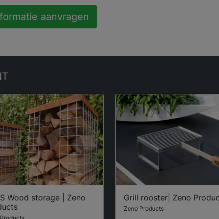
nformatie aanvragen
NT
S Wood storage | Zeno
Grill rooster| Zeno Produ
ducts
Zeno Products
Products