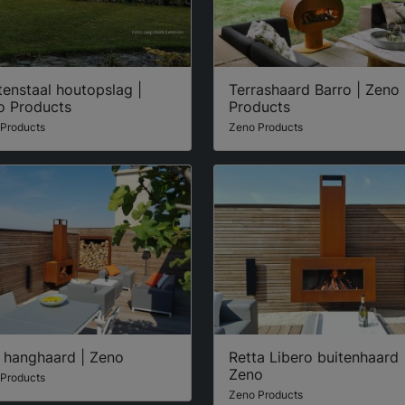
enstaal houtopslag |
Terrashaard Barro | Zeno
o Products
Products
Products
Zeno Products
n hanghaard | Zeno
Retta Libero buitenhaard 
Zeno
Products
Zeno Products