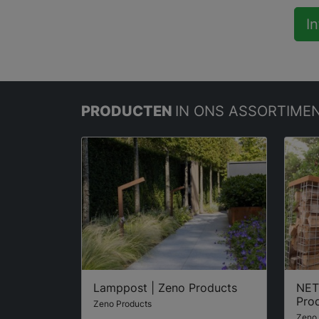
I
PRODUCTEN
IN ONS ASSORTIME
Lamppost | Zeno Products
NET
Pro
Zeno Products
Zeno 