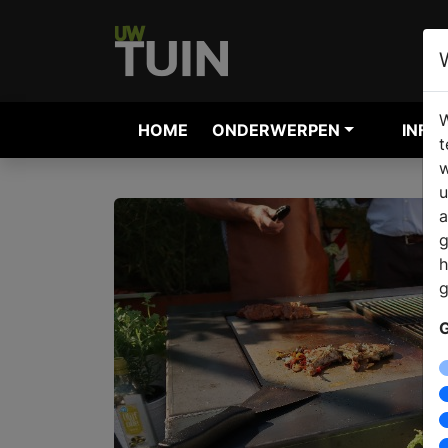
W
HOME
ONDERWERPEN
INFO
t
w
u
a
g
h
g
G