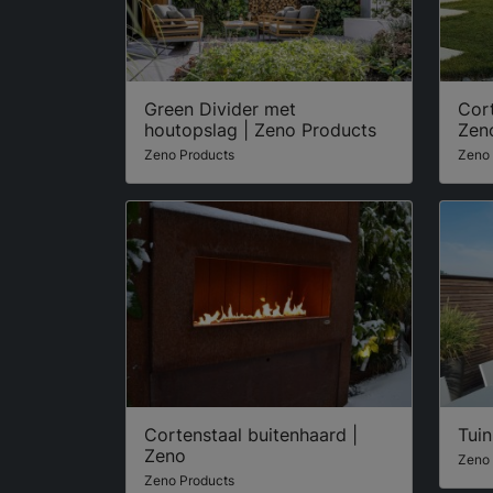
Green Divider met
Cort
houtopslag | Zeno Products
Zen
Zeno Products
Zeno 
Cortenstaal buitenhaard |
Tui
Zeno
Zeno 
Zeno Products