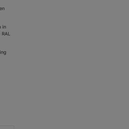
een
 in
e RAL
ing