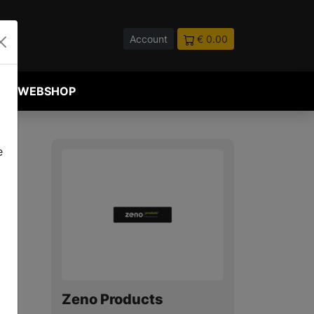
Account
€ 0.00
WEBSHOP
e
Zeno Products