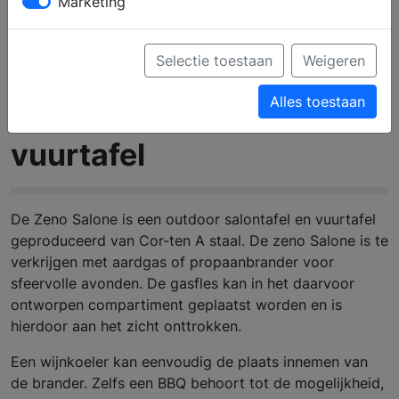
Marketing
Selectie toestaan
Weigeren
Alles toestaan
Zeno Salone outdoor
vuurtafel
De Zeno Salone is een outdoor salontafel en vuurtafel
geproduceerd van Cor-ten A staal. De zeno Salone is te
verkrijgen met aardgas of propaanbran­der voor
sfeervolle avonden. De gasfles kan in het daarvoor
ontwor­pen compartiment geplaatst worden en is
hierdoor aan het zicht onttrokken.
Een wijnkoeler kan eenvoudig de plaats innemen van
de brander. Zelfs een BBQ behoort tot de mogelijkheid,